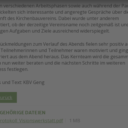
en verschiedenen Arbeitsphasen sowie auch während der Pa
ickelten sich interessante und angeregte Gespräche über di
nft des Kirchenbauvereins. Dabei wurde unter anderem
tiert, ob der derzeitige Vereinsname noch zeitgemäß ist und
igen Aufgaben und Ziele ausreichend widerspiegelt.
Rückmeldungen zum Verlauf des Abends fielen sehr positiv a
e Teilnehmerinnen und Teilnehmer waren motiviert und gin
iriert aus dem Abend heraus. Das Kernteam wird die gesam
 nun weiter beraten und die nächsten Schritte im weiteren
ss festlegen.
s und Text: KBV Geng
urück
GEHÖRIGE DATEIEN
rotokoll_Visionswerkstatt.pdf
1 MB