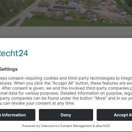
SIONSWERKSTATT – EIN BLI
7.2026
Aktuelles Allgemein Kirchenbauverein Startseite
d 40 Interessierte folgten am Fr., 8. Mai 2026 der Einladun
 Kirchenbauvereins Geng zur „Visionswerkstatt“, bei der n
en und Perspektiven für die zukünftige Ausrichtung des
reins gesammelt und weiterentwickelt wurden. Unter der
ofessionellen Moderation von Mayella Gabmann entstand n
änglicher Zurückhaltung schnell eine offene und konstrukti
osphäre, auf die sich die Teilnehmerinnen und Teilnehmer
agiert einließen.