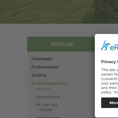
VI
V
EREINE
05.0
Feuerwehr
Fischerverein
Run
des
Granitz
Ide
Kirchenbauverein
Ve
pr
Aktuelles
anf
Gottesdienste
Atm
Wir über uns
eng
Chronik
Vereinsorgane