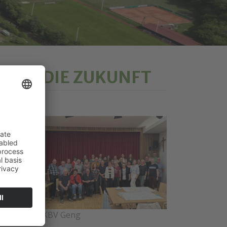
CK IN DIE ZUKUNFT
g
eue
ach
ve
KBV Geng