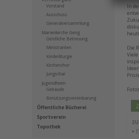
In d
Vorstand
entw
Ausschuss
Zuku
Generalversammlung
disku
Marienkirche Geng
heut
Geistliche Betreuung
Die 
Ministranten
Viel
Kinderliturgie
insp
Kirchenchor
Ideen
Jungschar
Proze
Jugendheim
Foto
Gebäude
Benützungsvereinbarung
Z
Öffentliche Bücherei
Sportverein
ZU
Topothek
P