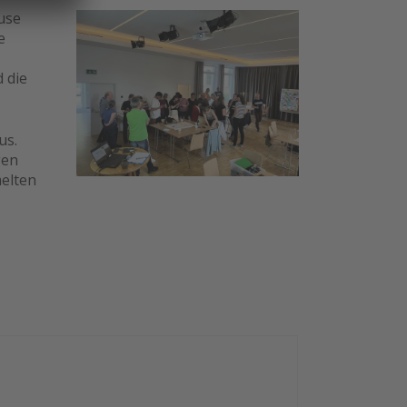
use
e
 die
us.
gen
melten