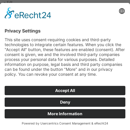
Edt
Staubgasse
Felsleiten
Rund um den Ortsplatz sind das Gasthaus Wasserwirt, die
Marienkirche, das Jugendheim und die Feuerwehr angeordnet.
Auch die Große Rodl fließt direkt durch unseren Ort und bietet im
Sommer eine perfekte Abkühlung für Groß und Klein. Hier trifft man
sich auf der sogennaten "Insel" um zu grillen oder einfach nur
gemeinsam gemütlich beisammen zu sitzen.
chiliSCHARF
© Untergeng
Home
Impressum
Sitemap
Datenschutz