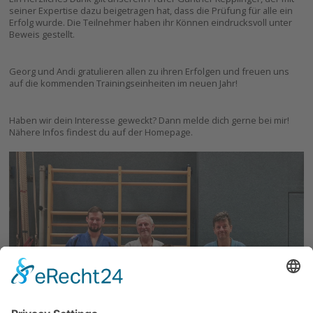
seiner Expertise dazu beigetragen hat, dass die Prüfung für alle ein
Erfolg wurde. Die Teilnehmer haben ihr Können eindrucksvoll unter
Beweis gestellt.
Georg und Andi gratulieren allen zu ihren Erfolgen und freuen uns
auf die kommenden Trainingseinheiten im neuen Jahr!
Haben wir dein Interesse geweckt? Dann melde dich gerne bei mir!
Nähere Infos findest du auf der Homepage.