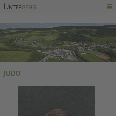
Untergeng
Aktuelles
Vereine
Ortsinfo
Kalender
Wirtschaft & Tourismus
JUDO