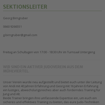
SEKTIONSLEITER
Georg Birngruber
0660 9266551
g.birngruber@gmail.com
Freitag an Schultagen von 17:00 - 18:30 Uhr im Turnsaal Untergeng
WIR SIND EIN AKTIVER JUDOVEREIN AUS DEM
MÜHLVIERTEL.
Unser Verein wurde neu aufgestellt und bietet euch unter der Leitung
von Andi mit 40 Jahren Erfahrung und Georg mit 16 Jahren Erfahrung
ein lustiges, abwechslungsreiches aber auch forderndes Training für
Jung und Alt.
Beide Trainer bringen ihre umfassende Expertise ein, um euch ein
sicheres und effektives Training zu bieten, das eure Judo-Techniken