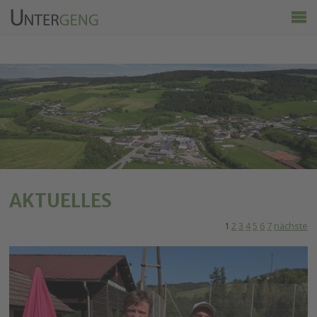
Untergeng
Aktuelles
Vereine
Ortsinfo
Kalender
Wirtschaft & Tourismus
AKTUELLES
1
2
3
4
5
6
7
nächste