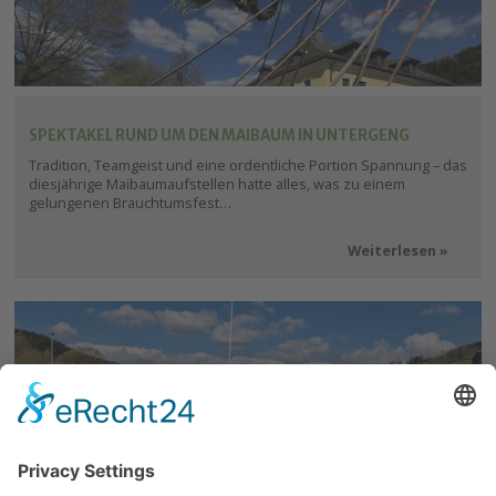
SPEKTAKEL RUND UM DEN MAIBAUM IN UNTERGENG
Tradition, Teamgeist und eine ordentliche Portion Spannung – das
diesjährige Maibaumaufstellen hatte alles, was zu einem
gelungenen Brauchtumsfest…
Weiterlesen