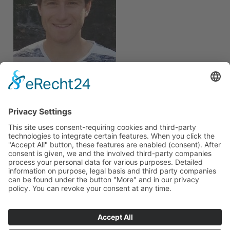
DI GÜNTHER KNEIDINGER
0699/11299967
gn.kneidinger@gmail.com
Mittwoch 19.30 – 20.30 Uhr, Turnsaal Geng
Teilnahmegebühr - 24,00 €