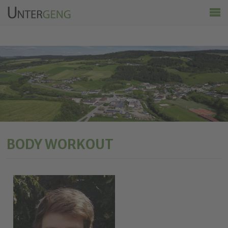
Untergeng
Aktuelles
Vereine
Ortsinfo
Kalender
Wirtschaft & Tourismus
BODY WORKOUT