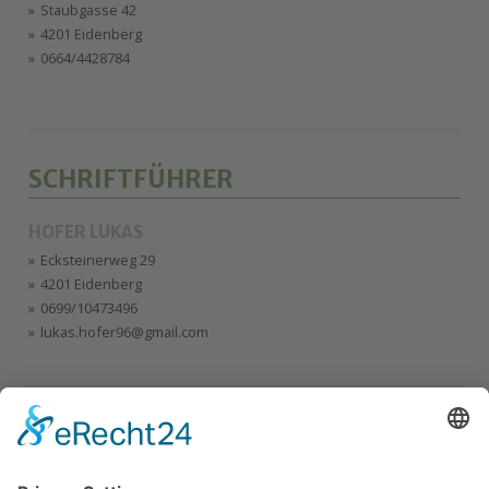
Staubgasse 42
4201 Eidenberg
0664/4428784
SCHRIFTFÜHRER
HOFER LUKAS
Ecksteinerweg 29
4201 Eidenberg
0699/10473496
lukas.hofer96@gmail.com