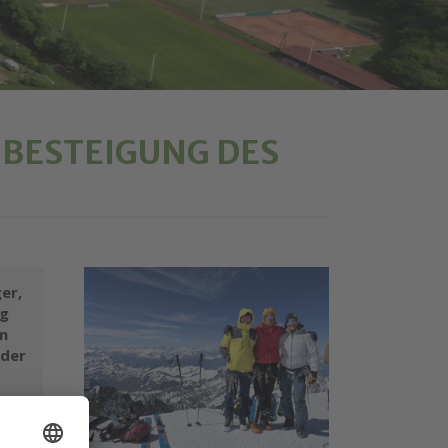
 BESTEIGUNG DES
ger,
ng
em
 der