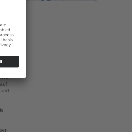
monix
 „Plan
 es
ch
rte
he auf
igen
n am
 früh
 auf
 und
ie
isen