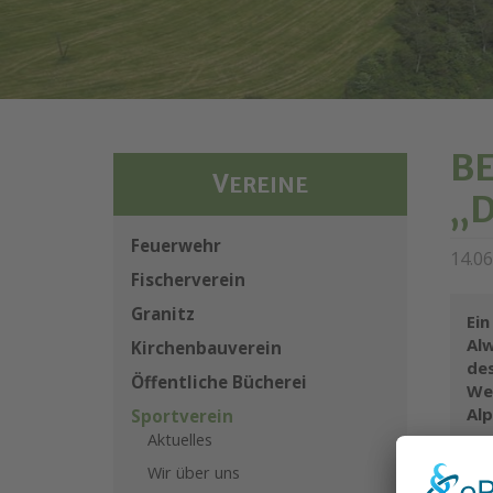
BE
V
EREINE
„D
Feuerwehr
14.0
Fischerverein
Granitz
Ein
Alw
Kirchenbauverein
des
Öffentliche Bücherei
We
Alp
Sportverein
Aktuelles
Wir über uns
BIL