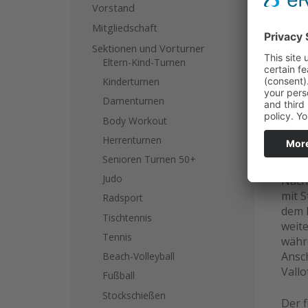
Vorstand
Ausge
Mitgliedschaft
mit d
Sektionen und Vorturner
de l`
Eltern-Kind-Turnen
unte
Kinderturnen
mäch
Damenturnen
über 
3.05
Body Workout
Wint
Herrenturnen
Ruck
Senioren Turnen 50+
Judo
Nach
mit S
Radsport
dem 
Tischtennis
weite
Tennis
währ
Ansc
Beach-Volleyball
Vallo
Fußball
Stockschießen
Der f