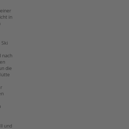
 einer
cht in
n
 Ski
l nach
ren
un die
Hütte
er
en
n
ll und