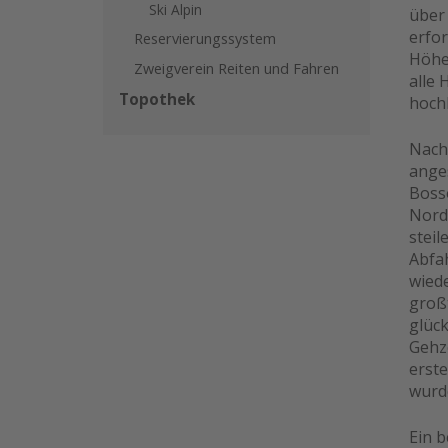
Ski Alpin
über 
erfor
Reservierungssystem
Höhe 
Zweigverein Reiten und Fahren
alle
Topothek
hoch
Nach
ange
Boss
Norde
steil
Abfa
wied
groß
glüc
Gehze
erst
wurd
Ein b