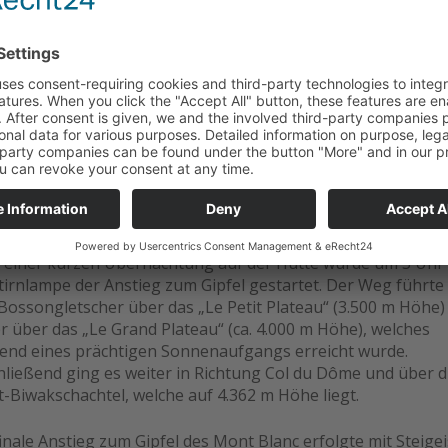
rüstet mit Skiern, Steigeisen, Pickel und Seil wurde in Cha
er Fahrt der Bergbahn de l'Aiguille du Midi zur Mittelstation
Aiguille“, die auf 2.310 m Höhe liegt, gestartet. Von dort ging
r den Nordwänden der „Aiguille du Midi“ über den immer no
tigen Gletscherbruch des Bossons-Gletschers. Der Weg füh
einen Felsriegel hinauf zur „Refuge les Grand Mulets“, welc
7 m Höhe liegt. Aufgrund der geringen Schneelage des heur
ers mussten in diesem Abschnitt die Ski über lange Strecke
sack getragen werden.
 einer kurzen Übernachtung auf der Hütte wurde um 3 Uhr
tirnlampe der Anstieg zum Gipfel gestartet. Der Weg führte
Bossongletscher über das „Le Petit Plateau“ (3.500 m Höhe)
r über das „Le Grand Plateau“ (ca. 4.000 m Höhe), welches
end eines prächtigen Sonnenaufgangs erreicht wurde.
hließend ging es weiter in Richtung Col du Dôme und über d
t-Biwakschachtel, welche auf 4.362 m Höhe liegt.
inale Anstieg zum Gipfel des Mont Blanc erfolgte mit Steige