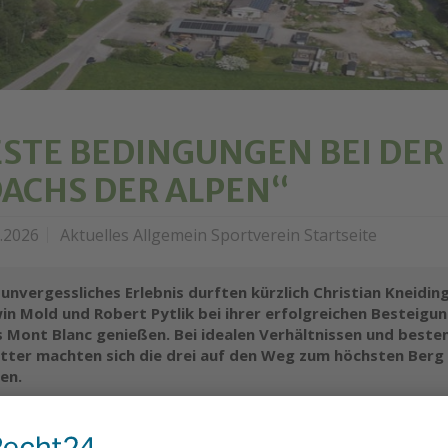
STE BEDINGUNGEN BEI DER
ACHS DER ALPEN“
6.2026
Aktuelles Allgemein Sportverein Startseite
 unvergessliches Erlebnis durften kürzlich Christian Kneidin
in Mold und Robert Pytlik bei ihrer erfolgreichen Besteigu
 Mont Blanc genießen. Bei idealen Verhältnissen und best
tter machten sich die drei auf den Weg zum höchsten Berg
en.
DER ZUM ANSEHEN