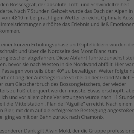
den Bossesgrat, der absolute Tritt- und Schwindelfreiheit
derte. Nach 7 Stunden Gehzeit wurde das Dach der Alpen in
von 4.810 m bei prächtigem Wetter erreicht. Optimale Aussi
 Himmelsrichtungen erhöhte das Erlebnis und ließ Emotione
kommen.
 einer kurzen Erholungsphase und Gipfelbildern wurden die
schnallt und über die Nordseite des Mont Blanc zum
ongletscher abgefahren. Diese Abfahrt führte zunächst stei
n, bevor sie nach Westen in die Nordwand abfällt. Hier wa
e Passagen von teils über 40° zu bewältigen. Weiter folgte n
hrt entlang der Aufstiegsroute vorbei an der Grand Mullet-
er zum Gletscherbruch des Bossongletschers, der wieder
teils zu Fuß überquert werden musste. Etwas erschöpft, ab
klich und vor allem ohne Verletzungen wurde nach 11 Stund
it die Mittelstation „Plan de l`Aiguille“ erreicht. Nach einem
en Bier, mit dem auf die erfolgreiche Besteigung angestoße
e, ging es mit der Bahn zurück nach Chamonix.
esonderer Dank gilt Alwin Mold, der die Gruppe professione