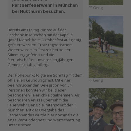
Partnerfeuerwehr in München
FF Geng
bei Hutthurm besuchen.
Bereits am Freitag konnte auf der
Festhöhe in München mit der Kapelle
„Josef Menzl“ beim Oktoberfest ausgiebig
gefeiert werden. Trotz regnerischem
Wetter wurde im Festzelt bei bester
Stimmung gefeiert und die
Freundschaften unserer langjährigen
Gemeinschaft gepflegt.
Der Höhepunkt folgte am Sonntag mit dem
FF Geng
offiziellen Gründungsfest. Mit einer
beeindruckenden Delegation von 54
Personen konnten wir bei dieser
besonderen Feierlichkeit teilnehmen. Als
besonderen Anlass übernahm die
Feuerwehr Geng die Patenschaft der FF
München. Mit der Übergabe des
Fahnenbandes wurde hier nochmals die
enge Verbundenheit und Wertschätzung
unterstrichen.