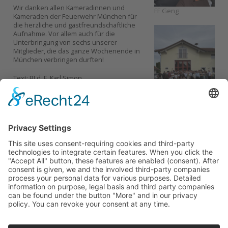
Wir danken allen Kameradinnen und
FF Geng
Kameraden der Feuerwehr München für
die herzliche und gastfreundschaftliche
Aufnahme. Vor allem auch für die
Unterbringung von sechs unserer
Mitglieder, die das ganze Wochenende in
München verbringen durften!
Text: BI d. F. Karl Simon
Fotos: FF Geng
Bericht der Passauer Neuen Presse:
FF Geng
https://www.pnp.de/lokales/landkreis-
passau/muenchner-feuerwehr-jubilaeum-
wird-im-landkreis-passau-gross-gefeiert-
19454210
FF Geng