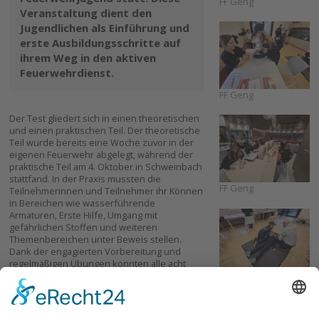
FF Geng
Veranstaltung dient den
Jugendlichen als Einführung und
erste Ausbildungsschritte auf
ihrem Weg in den aktiven
Feuerwehrdienst.
FF Geng
Der Test gliedert sich in einen theoretischen
und einen praktischen Teil. Der theoretische
Teil wurde bereits eine Woche zuvor in der
eigenen Feuerwehr abgelegt, während der
praktische Teil am 4. Oktober in Schweinbach
stattfand. In der Praxis mussten die
FF Geng
Teilnehmerinnen und Teilnehmer ihr Können
in Bereichen wie wasserführende
Armaturen, Erste Hilfe, Umgang mit
gefährlichen Stoffen und weiteren
Themenbereichen unter Beweis stellen.
Dank der engagierten Vorbereitung und
regelmäßigen Übungen konnten alle acht
Jugendlichen ihre Prüfungen erfolgreich
FF Geng
ablegen – in den Stufen Bronze und Silber:
Bronze: Daniel Atzmüller, Marco Berger,
Emelie Gattringer und Florian Mayr