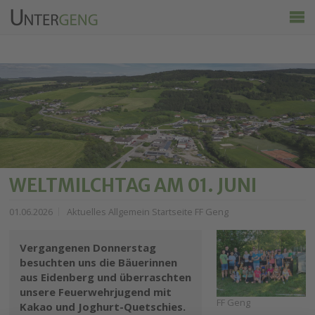
Untergeng
Aktuelles
Vereine
Ortsinfo
Kalender
Wirtschaft & Tourismus
WELTMILCHTAG AM 01. JUNI
01.06.2026
Aktuelles Allgemein Startseite FF Geng
Vergangenen Donnerstag
besuchten uns die Bäuerinnen
aus Eidenberg und überraschten
unsere Feuerwehrjugend mit
FF Geng
Kakao und Joghurt-Quetschies.