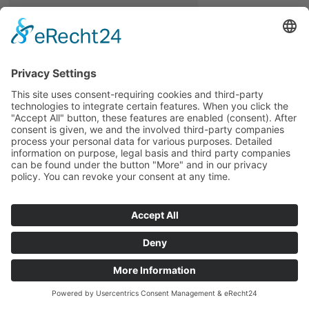
Die leckere Stärkung versüßte uns die Übung
und sorgte für eine willkommene kleine
Pause.
Ein herzliches Dankeschön an die
Bäuerinnen aus Eidenberg für diese nette
Aufmerksamkeit und die Unterstützung
anlässlich des Weltmilchtages!
FF Geng
Text: HBM d. F. Dumfart Jonas
Fotos: FF Geng
Zurück
chiliSCHARF
© Untergeng
Home
Impressum
Sitemap
Datenschutz