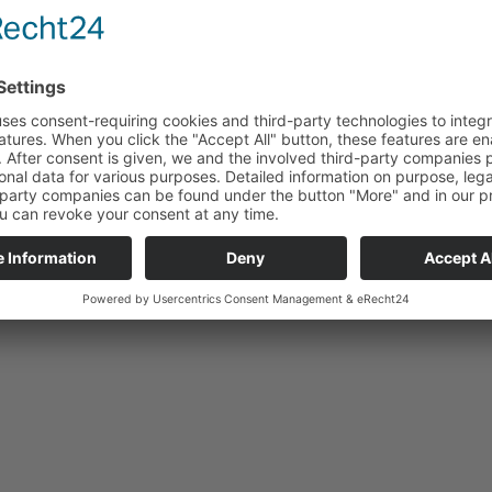
gsbild sorgt im Vorhinein für die nötige Werbung und
ußendarstellung.
cken zu sehen und zeigt, die Verbundenheit des
Event stärkt den Zusammenhalt. Der Erlös dient der
g.
erzlich bei der
Wohnbauservice Immobilien- und
n Geschäftsführer Wolfang Birngruber für die
ein erfolgreiches und gemeinschaftliches Fest!