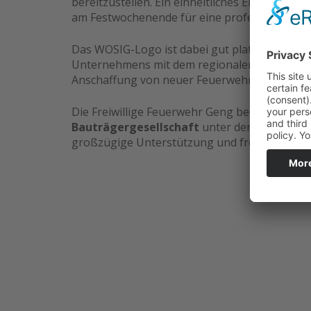
bereitzustellen. Ein einheitliches Erscheinun
am Festwochenende für eine professionelle A
Das WOSIG-Logo ist dabei gut platziert am Rü
Unternehmens mit dem regionalen Event. Das 
Anschaffung von neuer Feuerwehrausrüstun
Die Freiwillige Feuerwehr Geng bedankt sich h
Bauträgergesellschaft
unter der Leitung vo
großzügige Unterstützung und freut sich auf 