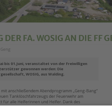
DER FA. WOSIG AN DIE FF 
F Geng
 bis 01.Juni, veranstaltet von der Freiwilligen
terstützer gewonnen werden: Die
gesellschaft, WOSIG, aus Walding.
rb mit anschließendem Abendprogramm „Geng-Bang“
euen Tanklöschfahrzeugs der Feuerwehr am
tt für alle Helferinnen und Helfer. Dank des
IG war es möglich, hochwertige Shirts