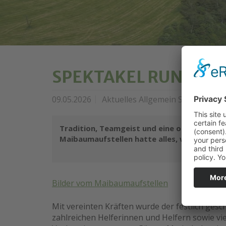
SPEKTAKEL RUND UM
09.05.2026
Aktuelles Allgemein Sportverein 
Tradition, Teamgeist und eine ordentliche 
Maibaumaufstellen hatte alles, was zu ei
Bilder vom Maibaumaufstellen
Mit vereinten Kräften wurde der festlich ges
zahlreichen Helferinnen und Helfern sowie vi