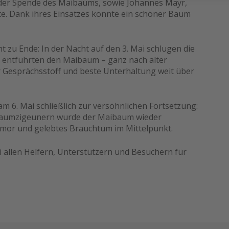
 der Spende des Maibaums, sowie Johannes Mayr,
lte. Dank ihres Einsatzes konnte ein schöner Baum
t zu Ende: In der Nacht auf den 3. Mai schlugen die
entführten den Maibaum – ganz nach alter
ür Gesprächsstoff und beste Unterhaltung weit über
 6. Mai schließlich zur versöhnlichen Fortsetzung:
baumzigeunern wurde der Maibaum wieder
umor und gelebtes Brauchtum im Mittelpunkt.
i allen Helfern, Unterstützern und Besuchern für