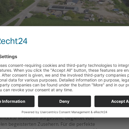
 DEN MAIBAUM IN UNTERG
Startseite
Portion Spannung – das diesjährige
nem gelungenen Brauchtumsfest dazugehört.
chmückte Maibaum aufgestellt, begleitet von
elen begeisterten Zusehern. Für die perfekte