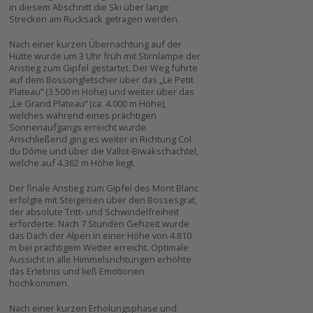
in diesem Abschnitt die Ski über lange
Strecken am Rucksack getragen werden.
Nach einer kurzen Übernachtung auf der
Hütte wurde um 3 Uhr früh mit Stirnlampe der
Anstieg zum Gipfel gestartet. Der Weg führte
auf dem Bossongletscher über das „Le Petit
Plateau“ (3.500 m Höhe) und weiter über das
„Le Grand Plateau“ (ca. 4.000 m Höhe),
welches während eines prächtigen
Sonnenaufgangs erreicht wurde.
Anschließend ging es weiter in Richtung Col
du Dôme und über die Vallot-Biwakschachtel,
welche auf 4.362 m Höhe liegt.
Der finale Anstieg zum Gipfel des Mont Blanc
erfolgte mit Steigeisen über den Bossesgrat,
der absolute Tritt- und Schwindelfreiheit
erforderte. Nach 7 Stunden Gehzeit wurde
das Dach der Alpen in einer Höhe von 4.810
m bei prächtigem Wetter erreicht. Optimale
Aussicht in alle Himmelsrichtungen erhöhte
das Erlebnis und ließ Emotionen
hochkommen.
Nach einer kurzen Erholungsphase und