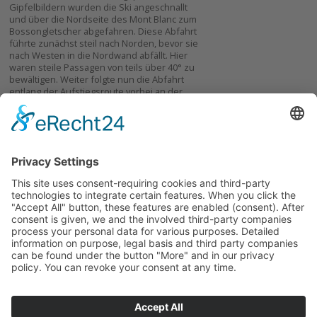
Gipfelbildern wurden die Ski angeschnallt
und über die Nordseite des Mont Blanc zum
Bossongletscher abgefahren. Diese Abfahrt
führte zunächst steil nach Norden, bevor sie
nach Westen in die Nordwand abfällt. Hier
waren steile Passagen von teils über 40° zu
bewältigen. Weiter folgte nun die Abfahrt
entlang der Aufstiegsroute vorbei an der
Grand Mullet-Hütte wieder zum
Gletscherbruch des Bossongletschers, der
wieder großteils zu Fuß überquert werden
musste. Etwas erschöpft, aber glücklich und
vor allem ohne Verletzungen wurde nach 11
Stunden Gehzeit die Mittelstation „Plan de
l`Aiguille“ erreicht. Nach einem ersten Bier,
mit dem auf die erfolgreiche Besteigung
angestoßen wurde, ging es mit der Bahn
zurück nach Chamonix.
Ein besonderer Dank gilt Alwin Mold, der die
Gruppe professionell und sicher durch diese
beeindruckende und unvergessliche Tour
zum höchsten Punkt der Alpen geführt hat.
Zurück